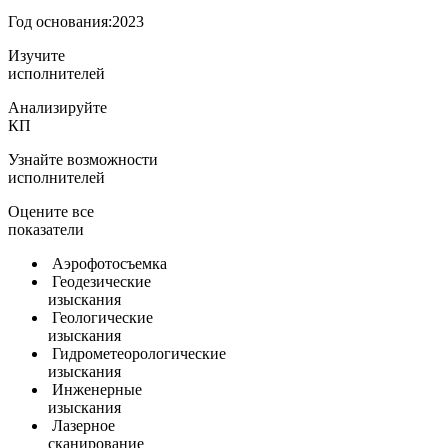
Год основания:
2023
Изучите
исполнителей
Анализируйте
КП
Узнайте возможности
исполнителей
Оцените все
показатели
Аэрофотосъемка
Геодезические
изыскания
Геологические
изыскания
Гидрометеорологические
изыскания
Инженерные
изыскания
Лазерное
сканирование