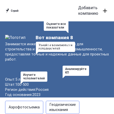
Добавить
компанию
Оцените все
показатели
Вот компания 8
Занимается инженерными изысканиями для
Узнайте возможности
исполнителей
строительства и горнодобывающей промышленности,
предоставляя точные и надежные данные для проектных
работ.
Анализируйте
Настоящий документ «Пользовательское
КП
Изучите
соглашение» регулирует использование Сайта
исполнителей
Опыт:
5 лет
https://siptop.ru/
и его сервисов на условиях,
Штат:
100-500
являющихся предметом настоящего Соглашения.
Регион действия:
Россия
Год основания:
2023
1. Термины.
В настоящем документе и вытекающих или
Геодезические
Аэрофотосъемка
связанных с ним отношениях Сторон применяются
изыскания