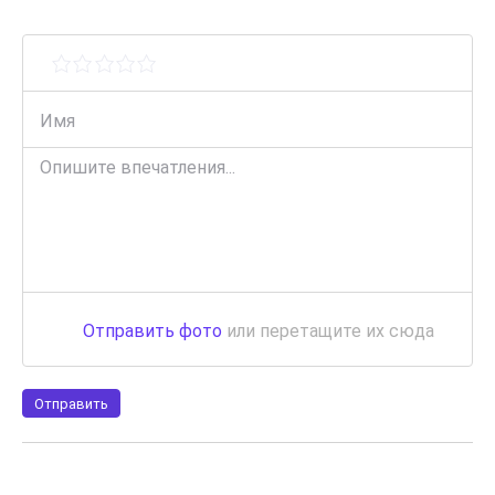
просмотр размещенных на Сайте Материалов;
размещение или отображение на Сайте любого
Контента;
иное использование функциональных
возможностей Сайта или предоставляемого
Сервиса.
Настоящим Соглашением определяются основные
условия использования Сайта, а также любое их
развитие и/или добавление новых функциональных
возможностей.
Обязательным условием использования Сайта и
предоставления на его основе Сервиса является
полное и безоговорочное принятие Пользователем
Отправить фото
или перетащите их сюда
условий Соглашения:
Предоставление Сервисов регулируется в
соответствии с положениями настоящего
Отправить
Соглашения, а также дополнительно принимаемых
на его основе документов (по тексту Соглашения —
«дополнительный документ»), которые
опубликованы Администрацией Сайта на страницах,