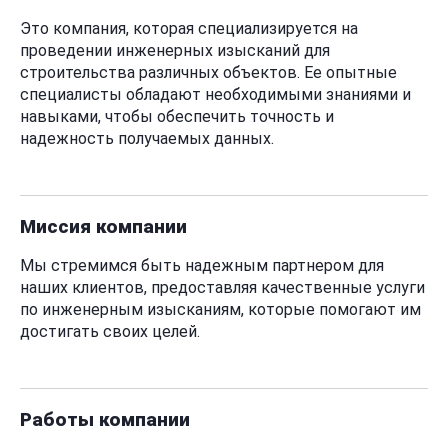
Это компания, которая специализируется на
Контент
— изображения, текстовые, аудио- и
Добавить компанию
Отправить техническое задание
видеоматериалы, а также прочие объекты
проведении инженерных изысканий для
авторских и (или) смежных прав, а равно не
строительства различных объектов. Ее опытные
являющиеся таковыми информация и сообщения
специалисты обладают необходимыми знаниями и
любого характера.
навыками, чтобы обеспечить точность и
Вопросы по проекту
надежность получаемых данных.
Passport Digital
— единая система регистрации и
авторизации на Сайте с использованием
идентификатора, присваиваемого Пользователю
Сайта или в иных информационных системах,
определяемых по единоличному усмотрению
Миссия компании
Администрации Сайта.
Мы стремимся быть надежным партнером для
Личный кабинет
— персональный раздел Сайта, к
наших клиентов, предоставляя качественные услуги
которому Пользователь получает доступ после
прохождения регистрации и/или авторизации на
по инженерным изысканиям, которые помогают им
Сайте. Личный кабинет предназначен для хранения
достигать своих целей.
персональных данных Пользователя, просмотра и
управления доступными функциональными
возможностями Сайта и соответствующими
условиями использования Сайта.
Спасибо за заявку!
Работы компании
В настоящем Соглашении могут быть использованы